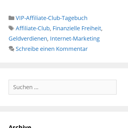
Kategorien
VIP-Affiliate-Club-Tagebuch
Schlagwörter
Affiliate-Club
,
Finanzielle Freiheit
,
Geldverdienen
,
Internet-Marketing
Schreibe einen Kommentar
Suche
nach:
Archive