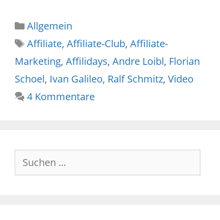
Kategorien
Allgemein
Schlagwörter
Affiliate
,
Affiliate-Club
,
Affiliate-
Marketing
,
Affilidays
,
Andre Loibl
,
Florian
Schoel
,
Ivan Galileo
,
Ralf Schmitz
,
Video
4 Kommentare
Suche
nach: