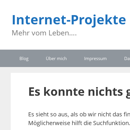
Zum
Inhalt
Internet-Projekte
springen
Mehr vom Leben….
Blog
Über mich
Impressum
Da
Es konnte nichts
Es sieht so aus, als ob wir nicht das 
Möglicherweise hilft die Suchfunktion